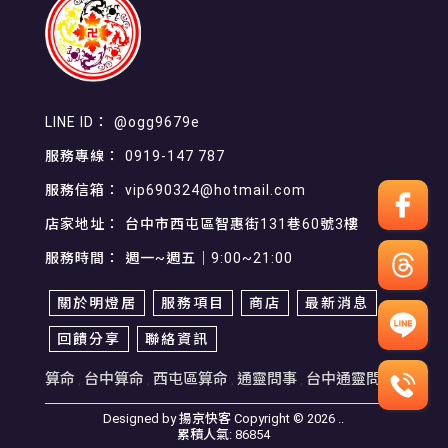
@ogg9679e
0919-147 787
vip690324@hotmail.com
台中市西屯區智惠街131巷60號3樓
週一~週五｜9:00~21:00
關於明燈居
服務項目
商店
最新消息
回饋分享
聯絡資訊
算命
台中算命
西屯區算命
通靈問事
台中通靈問事
Designed by
揚京快客
Copyright © 2026
..
累積人氣: 86854