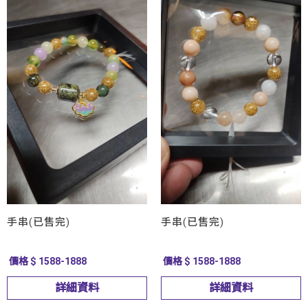
手串(已售完)
手串(已售完)
價格 $ 1588-1888
價格 $ 1588-1888
詳細資料
詳細資料