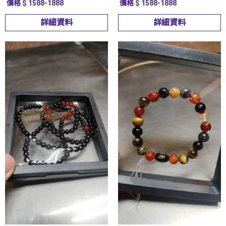
價格 $ 1588-1888
價格 $ 1588-1888
詳細資料
詳細資料