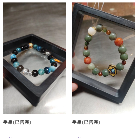
手串(已售完)
手串(已售完)