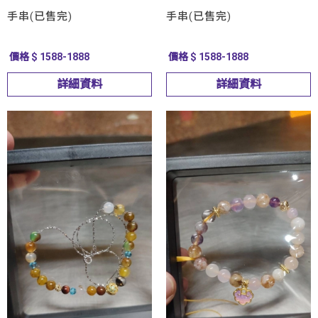
手串(已售完)
手串(已售完)
價格 $ 1588-1888
價格 $ 1588-1888
詳細資料
詳細資料